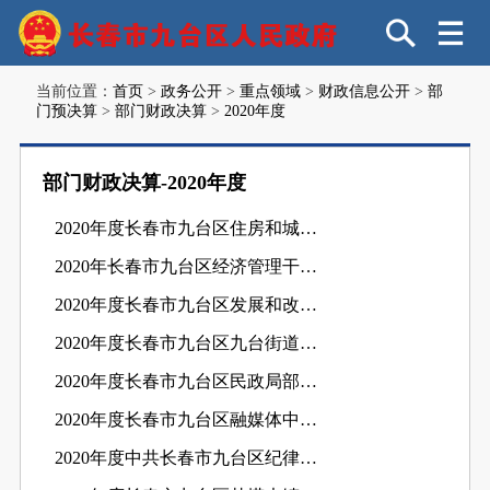
当前位置：
首页
>
政务公开
>
重点领域
>
财政信息公开
>
部
门预决算
>
部门财政决算
>
2020年度
部门财政决算
-
2020年度
2020年度长春市九台区住房和城乡建设局（汇总）部门决算公开
2020年长春市九台区经济管理干部学校决算公开
2020年度长春市九台区发展和改革局部门决算公开
2020年度长春市九台区九台街道办事处决算公开
2020年度长春市九台区民政局部门决算公开（汇总、本级）
2020年度长春市九台区融媒体中心部门决算公开
2020年度中共长春市九台区纪律检查委员会部门决算公开