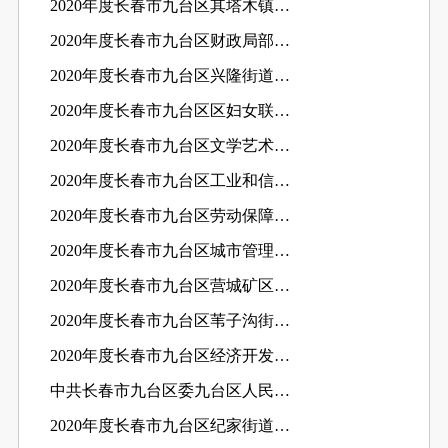
2020年度长春市九台区其塔木镇人民政府部门决算公开
2020年度长春市九台区财政局部门决算公开
2020年度长春市九台区兴隆街道办事处部门决算公开
2020年度长春市九台区区妇女联合会部门决算公开
2020年度长春市九台区文学艺术界联合会部门决算公开
2020年度长春市九台区工业和信息化局部门决算公开
2020年度长春市九台区劳动保障监察大队部门决算公开
2020年度长春市九台区城市管理行政执法局部门决算公开
2020年度长春市九台区营城矿区离退休管理中心部门决算公开
2020年度长春市九台区苇子沟街道办事处部门决算公开
2020年度长春市九台区经济开发区管理委员会部门决算公开
中共长春市九台区委九台区人民政府信访局2020年部门决算公开
2020年度长春市九台区纪家街道办事处部门决算公开