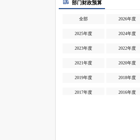
部门财政预算
长春市九台区2022年财政预算公开目录
长春市九台区2021年财政决算公开目录
全部
2026年度
长春市九台区2021年财政预算公开目录
2025年度
2024年度
长春市九台区2020年财政决算公开目录
2023年度
2022年度
长春市九台区2020年财政预算公开目录
长春市九台区2019年财政决算公开目录
2021年度
2020年度
长春市九台区2019年财政预算公开目录
2019年度
2018年度
长春市九台区2018年财政决算公开目录
2017年度
2016年度
长春市九台区2018年财政预算公开目录
2015年度