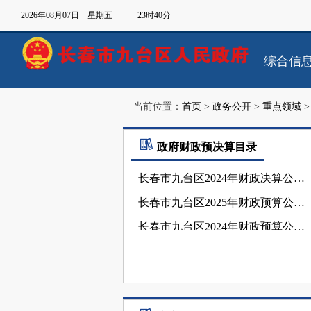
2026年08月07日 星期五 23时40分
综合信
当前位置：
首页
>
政务公开
>
重点领域
政府财政预决算目录
长春市九台区2024年财政决算公开目录
长春市九台区2025年财政预算公开目录
长春市九台区2024年财政预算公开目录
长春市九台区2023年财政决算公开目录
长春市九台区2023年财政预算公开目录
长春市九台区2022年财政决算公开目录